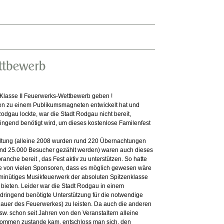
 Klasse II Feuerwerks-Wettbewerb geben !
en zu einem Publikumsmagneten entwickelt hat und
dgau lockte, war die Stadt Rodgau nicht bereit,
ringend benötigt wird, um dieses kostenlose Familenfest
altung (alleine 2008 wurden rund 220 Übernachtungen
rund 25.000 Besucher gezählt werden) waren auch dieses
anche bereit , das Fest aktiv zu unterstützen. So hatte
e von vielen Sponsoren, dass es möglich gewesen wäre
 minütiges Musikfeuerwerk der absoluten Spitzenklasse
bieten. Leider war die Stadt Rodgau in einem
 dringend benötigte Unterstützung für die notwendige
Dauer des Feuerwerkes) zu leisten. Da auch die anderen
sw. schon seit Jahren von den Veranstaltern alleine
kommen zustande kam, entschloss man sich, den